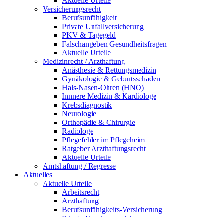
Aktuelle Urteile
Versicherungsrecht
Berufsunfähigkeit
Private Unfallversicherung
PKV & Tagegeld
Falschangeben Gesundheitsfragen
Aktuelle Urteile
Medizinrecht / Arzthaftung
Anästhesie & Rettungsmedizin
Gynäkologie & Geburtsschaden
Hals-Nasen-Ohren (HNO)
Innnere Medizin & Kardiologe
Krebsdiagnostik
Neurologie
Orthopädie & Chirurgie
Radiologe
Pflegefehler im Pflegeheim
Ratgeber Arzthaftungsrecht
Aktuelle Urteile
Amtshaftung / Regresse
Aktuelles
Aktuelle Urteile
Arbeitsrecht
Arzthaftung
Berufsunfähigkeits-Versicherung