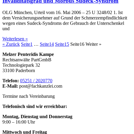
Invaliditätsgrad und Morbus Sudeck-Syndrom
OLG München, Urteil vom 16. Mai 2006 – 25 U 3248/02 1. Ist
dem Versicherungsnehmer auf Grund der Schmerzempfindlichkeit
wegen eines Sudeck-Syndroms der Gebrauch der Unterschenkel
und
Weiterlesen »
« Zurück
Seite
1
…
Seite
14
Seite
15
Seite
16
Weiter »
Melzer Penteridis Kampe
Rechtsanwälte PartGmbB
Technologiepark 32
33100 Paderborn
Telefon:
05251 / 2020770
E-Mail:
post@fachkanzlei.com
Termine nach Vereinbarung
Telefonisch sind wir erreichbar:
Montag, Dienstag und Donnerstag
9:00 – 16:00 Uhr
Mittwoch und Freitag