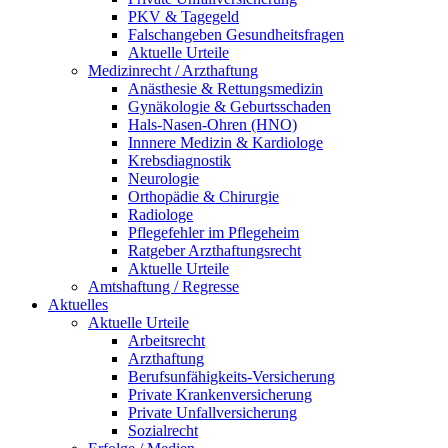
PKV & Tagegeld
Falschangeben Gesundheitsfragen
Aktuelle Urteile
Medizinrecht / Arzthaftung
Anästhesie & Rettungsmedizin
Gynäkologie & Geburtsschaden
Hals-Nasen-Ohren (HNO)
Innnere Medizin & Kardiologe
Krebsdiagnostik
Neurologie
Orthopädie & Chirurgie
Radiologe
Pflegefehler im Pflegeheim
Ratgeber Arzthaftungsrecht
Aktuelle Urteile
Amtshaftung / Regresse
Aktuelles
Aktuelle Urteile
Arbeitsrecht
Arzthaftung
Berufsunfähigkeits-Versicherung
Private Krankenversicherung
Private Unfallversicherung
Sozialrecht