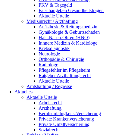
PKV & Tagegeld
Falschangeben Gesundheitsfragen
Aktuelle Urteile
Medizinrecht / Arzthaftung
Anästhesie & Rettungsmedizin
Gynäkologie & Geburtsschaden
Hals-Nasen-Ohren (HNO)
Innnere Medizin & Kardiologe
Krebsdiagnostik
Neurologie
Orthopädie & Chirurgie
Radiologe
Pflegefehler im Pflegeheim
Ratgeber Arzthaftungsrecht
Aktuelle Urteile
Amtshaftung / Regresse
Aktuelles
Aktuelle Urteile
Arbeitsrecht
Arzthaftung
Berufsunfähigkeits-Versicherung
Private Krankenversicherung
Private Unfallversicherung
Sozialrecht