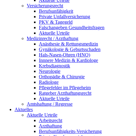
Aktuelle Urteile
Versicherungsrecht
Berufsunfähigkeit
Private Unfallversicherung
PKV & Tagegeld
Falschangeben Gesundheitsfragen
Aktuelle Urteile
Medizinrecht / Arzthaftung
Anästhesie & Rettungsmedizin
Gynäkologie & Geburtsschaden
Hals-Nasen-Ohren (HNO)
Innnere Medizin & Kardiologe
Krebsdiagnostik
Neurologie
Orthopädie & Chirurgie
Radiologe
Pflegefehler im Pflegeheim
Ratgeber Arzthaftungsrecht
Aktuelle Urteile
Amtshaftung / Regresse
Aktuelles
Aktuelle Urteile
Arbeitsrecht
Arzthaftung
Berufsunfähigkeits-Versicherung