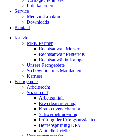
Vorträge /Seminare
Publikationen
Service
Medizin-Lexikon
Downloads
Kontakt
Kanzlei
MPK-Partner
Rechtsanwalt Melzer
Rechtsanwalt Penteridis
Rechtsanwältin Kampe
Unsere Fachgebiete
So bewerten uns Mandanten
Karriere
Fachgebiete
Arbeitsrecht
Sozialrecht
Arbeitsunfall
Erwerbsminderung
Krankenversicherung
Schwerbehinderung
Prüfung der Erfolgsaussichten
Betriebsprüfung DRV
Aktuelle Urteile