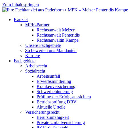
Zum Inhalt springen
Kanzlei
MPK-Partner
Rechtsanwalt Melzer
Rechtsanwalt Penteridis
Rechtsanwältin Kampe
Unsere Fachgebiete
So bewerten uns Mandanten
Karriere
Fachgebiete
Arbeitsrecht
Sozialrecht
Arbeitsunfall
Erwerbsminderung
Krankenversicherung
Schwerbehinderung
Prüfung der Erfolgsaussichten
Betriebsprüfung DRV
Aktuelle Urteile
Versicherungsrecht
Berufsunfähigkeit
Private Unfallversicherung
PKV & Tagegeld