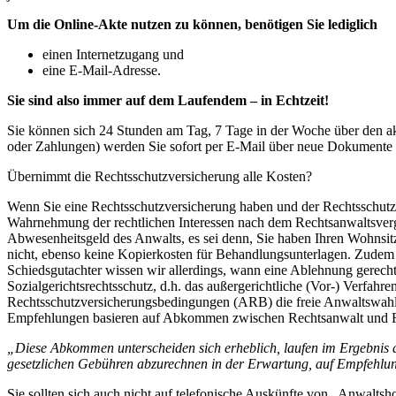
Um die Online-Akte nutzen zu können, benötigen Sie lediglich
einen Internetzugang und
eine E-Mail-Adresse.
Sie sind also immer auf dem Laufendem – in Echtzeit!
Sie können sich 24 Stunden am Tag, 7 Tage in der Woche über den ak
oder Zahlungen) werden Sie sofort per E-Mail über neue Dokumente in
Übernimmt die Rechtsschutzversicherung alle Kosten?
Wenn Sie eine Rechtsschutzversicherung haben und der Rechtsschutzfal
Wahrnehmung der rechtlichen Interessen nach dem Rechtsanwaltsvergü
Abwesenheitsgeld des Anwalts, es sei denn, Sie haben Ihren Wohnsit
nicht, ebenso keine Kopierkosten für Behandlungsunterlagen. Zudem 
Schiedsgutachter wissen wir allerdings, wann eine Ablehnung gerechtf
Sozialgerichtsrechtsschutz, d.h. das außergerichtliche (Vor-) Verfahr
Rechtsschutzversicherungsbedingungen (ARB) die freie Anwaltswahl 
Empfehlungen basieren auf Abkommen zwischen Rechtsanwalt und Re
„Diese Abkommen unterscheiden sich erheblich, laufen im Ergebnis ab
gesetzlichen Gebühren abzurechnen in der Erwartung, auf Empfehlun
Sie sollten sich auch nicht auf telefonische Auskünfte von „Anwaltsh