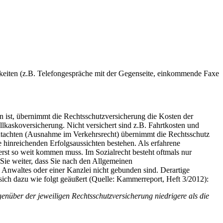
gkeiten (z.B. Telefongespräche mit der Gegenseite, einkommende Faxe
en ist, übernimmt die Rechtsschutzversicherung die Kosten der
kaskoversicherung. Nicht versichert sind z.B. Fahrtkosten und
Gutachten (Ausnahme im Verkehrsrecht) übernimmt die Rechtsschutz
hinreichenden Erfolgsaussichten bestehen. Als erfahrene
 erst so weit kommen muss. Im Sozialrecht besteht oftmals nur
n Sie weiter, dass Sie nach den Allgemeinen
nwaltes oder einer Kanzlei nicht gebunden sind. Derartige
 dazu wie folgt geäußert (Quelle: Kammerreport, Heft 3/2012):
enüber der jeweiligen Rechtsschutzversicherung niedrigere als die