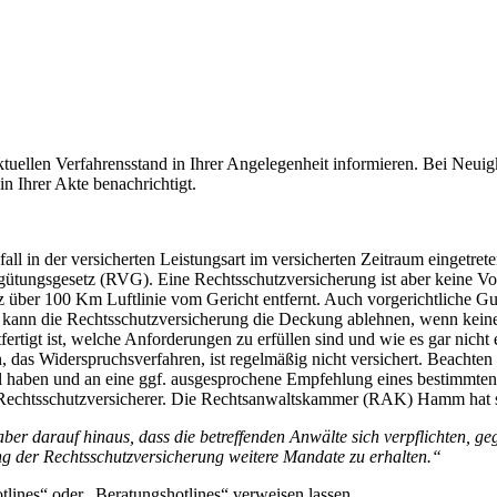
tuellen Verfahrensstand in Ihrer Angelegenheit informieren. Bei Neui
 Ihrer Akte benachrichtigt.
l in der versicherten Leistungsart im versicherten Zeitraum eingetret
tungsgesetz (RVG). Eine Rechtsschutzversicherung ist aber keine Voll
z über 100 Km Luftlinie vom Gericht entfernt. Auch vorgerichtliche 
kann die Rechtsschutzversicherung die Deckung ablehnen, wenn keine 
ertigt ist, welche Anforderungen zu erfüllen sind und wie es gar nicht
en, das Widerspruchsverfahren, ist regelmäßig nicht versichert. Beachte
haben und an eine ggf. ausgesprochene Empfehlung eines bestimmten A
chtsschutzversicherer. Die Rechtsanwaltskammer (RAK) Hamm hat sich
er darauf hinaus, dass die betreffenden Anwälte sich verpflichten, geg
g der Rechtsschutzversicherung weitere Mandate zu erhalten.“
otlines“ oder „Beratungshotlines“ verweisen lassen.