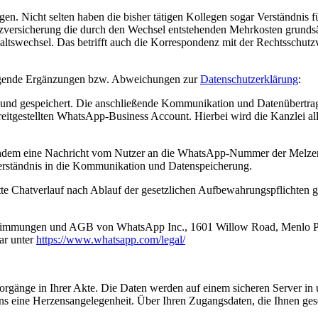
. Nicht selten haben die bisher tätigen Kollegen sogar Verständnis für
utzversicherung die durch den Wechsel entstehenden Mehrkosten grundsät
altswechsel. Das betrifft auch die Korrespondenz mit der Rechtsschutz
lgende Ergänzungen bzw. Abweichungen zur
Datenschutzerklärung
:
t und gespeichert. Die anschließende Kommunikation und Datenübertra
itgestellten WhatsApp-Business Account. Hierbei wird die Kanzlei al
achdem eine Nachricht vom Nutzer an die WhatsApp-Nummer der Melz
verständnis in die Kommunikation und Datenspeicherung.
hatverlauf nach Ablauf der gesetzlichen Aufbewahrungspflichten gelös
stimmungen und AGB von WhatsApp Inc., 1601 Willow Road, Menlo Pa
ar unter
https://www.whatsapp.com/legal/
orgänge in Ihrer Akte. Die Daten werden auf einem sicheren Server in u
 uns eine Herzensangelegenheit. Über Ihren Zugangsdaten, die Ihnen ges